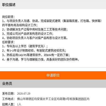
职位描述
岗位职责：
1
、与项目负责人沟通、协调，完成装配式建筑（集装箱房屋、打包箱、快拼箱）
的平面布局及结构设计工作；
2
、协调解决生产过程中用材及施工工艺等技术问题；
3
、完成公司对产品研发构思的设计工作；
4
、协助项目负责人与客户对接产品构思与设计方案。
任职要求：
1
、专科及以上学历（建筑学优先）；
2
、有
年设计制图经验，有装配式建筑经验优先；
1~2
3
、熟练运用
等建筑软件，对
有一定的了解；
CAD/PS
BIM
4
、善于沟通，学习与理解能力强，具备良好的团队协作精神。
申请职位
业务员
发布日期：
2020-07-29
工作地点：
佛山市顺德区均安镇太平工业区均荷路9号柜族集团园区内
招聘人数：
1人