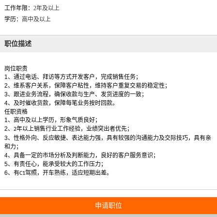
工作年限：
2年及以上
学历：
高中及以上
职位描述
岗位职责
1
、通过电话、拜访等方式开发客户，完成销售任务；
2
、维系客户关系，保障客户粘性，维持客户重复交易的稳定性；
3
、跟进业务流程，确保收款与生产、发货进度的一致；
4
、及时催收货款，保障每笔业务按时回款。
任职资格
1
、高中及以上学历，形象气质良好；
2
、
年以上销售行业工作经验，业绩突出者优先；
2
3
、性格外向、反应敏捷、表达能力强，具有较强的沟通能力及交际技巧，具有亲
和力；
4
、具备一定的市场分析及判断能力，良好的客户服务意识；
5
、有责任心，能承受较大的工作压力；
6
、有
驾照，开车熟练，适应短期出差。
C1
申请职位